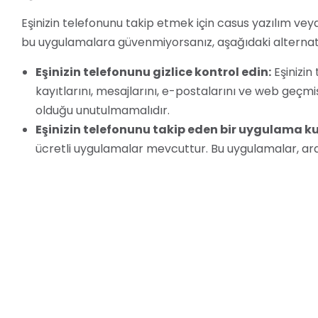
Eşinizin telefonunu takip etmek için casus yazılım ve
bu uygulamalara güvenmiyorsanız, aşağıdaki alternatif 
Eşinizin telefonunu gizlice kontrol edin:
Eşinizin
kayıtlarını, mesajlarını, e-postalarını ve web geçmişin
olduğu unutulmamalıdır.
Eşinizin telefonunu takip eden bir uygulama ku
ücretli uygulamalar mevcuttur. Bu uygulamalar, ara
takip etmenizi sağlayabilir. Ancak, bu uygulamaların
Eşinize güvenin:
Eşinizin telefonunu takip etmek ye
sağlıklı ve en doğru yoldur.
Sonuç
Eşinizin telefonunu takip etmek, çeşitli nedenlerle ter
uygulamanın yasal riskleri ve gizlilik ihlali gibi etik s
telefonunu takip etmek istiyorsanız, bu uygulamaların n