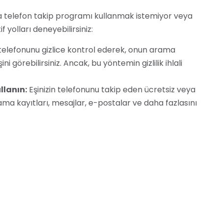
ya telefon takip programı kullanmak istemiyor veya
yolları deneyebilirsiniz:
 telefonunu gizlice kontrol ederek, onun arama
i görebilirsiniz. Ancak, bu yöntemin gizlilik ihlali
llanın:
Eşinizin telefonunu takip eden ücretsiz veya
ma kayıtları, mesajlar, e-postalar ve daha fazlasını
 güvenilirliği konusunda dikkatli olunması gerekir.
rine, ona güvenmeyi tercih edebilirsiniz. Bu, en
cih edilebilecek bir seçenektir. Ancak, bu
orunları da göz önünde bulundurulması gerekir. Eşinizin
asıl çalıştığını ve yasal risklerini iyice anlamanız