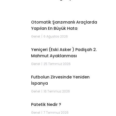
Otomatik Şanzımanlı Araçlarda
Yapılan En Büyük Hata
Genel
6 Ağustos 2026
Yeniçeri (Eski Asker ) Padişah 2.
Mahmut Ayaklanması
Genel
25 Temmuz 2026
Futbolun Zirvesinde Yeniden
İspanya
Genel
16 Temmuz 2026
Patetik Nedir ?
Genel
7 Temmuz 2026