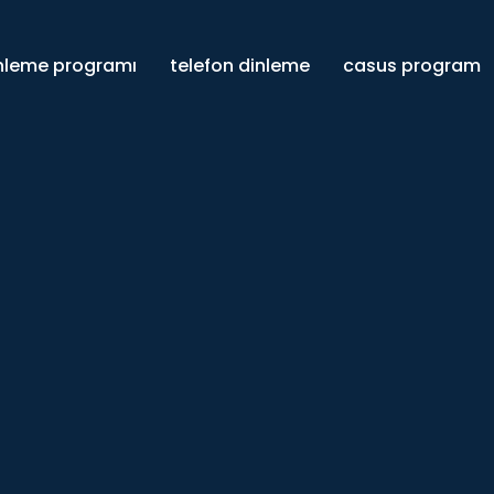
inleme programı
telefon dinleme
casus program