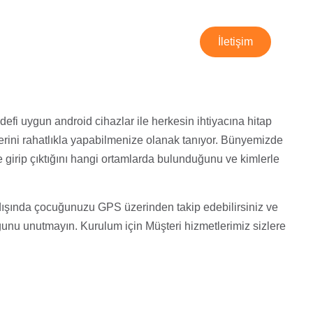
gram
telefon takip programı
İletişim
defi uygun android cihazlar ile herkesin ihtiyacına hitap
mlerini rahatlıkla yapabilmenize olanak tanıyor. Bünyemizde
 girip çıktığını hangi ortamlarda bulunduğunu ve kimlerle
n dışında çocuğunuzu GPS üzerinden takip edebilirsiniz ve
ğunu unutmayın. Kurulum için Müşteri hizmetlerimiz sizlere