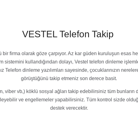
telefon dinleme programı
telefon dinleme
casus pro
VESTEL Telefon Takip
klü bir firma olarak göze çarpıyor. Az kar güden kuruluşun esas he
etim sistemini kullandığından dolayı, Vestel telefon dinleme işle
z Telefon dinleme yazılımları sayesinde, çocuklarınızın nerelere
görüştüğünü takip etmeniz son derece basit.
 viber vb,) köklü sosyal ağları takip edebilirsiniz tüm bunları
leyebilir ve engellemeler yapabilirsiniz. Tüm kontrol sizde oldu
destek verecektir.