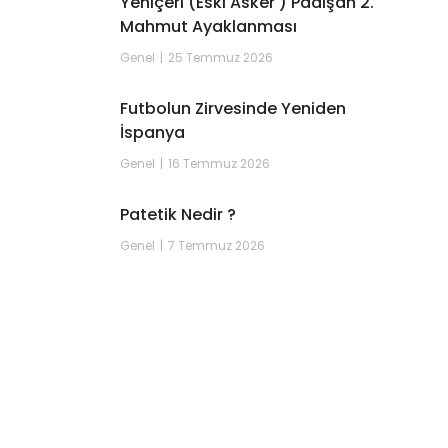
Yeniçeri (Eski Asker ) Padişah 2.
Mahmut Ayaklanması
Genel
25 Temmuz 2026
Futbolun Zirvesinde Yeniden
İspanya
Genel
16 Temmuz 2026
Patetik Nedir ?
Genel
7 Temmuz 2026