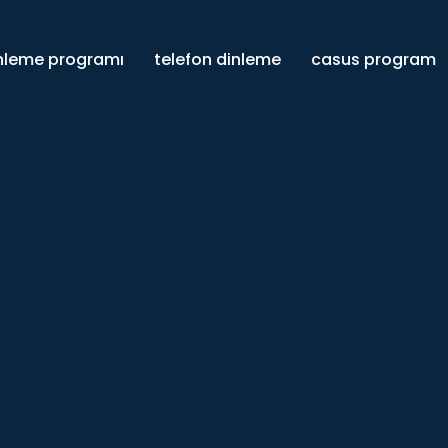
inleme programı
telefon dinleme
casus program