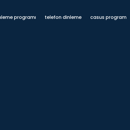
inleme programı
telefon dinleme
casus program