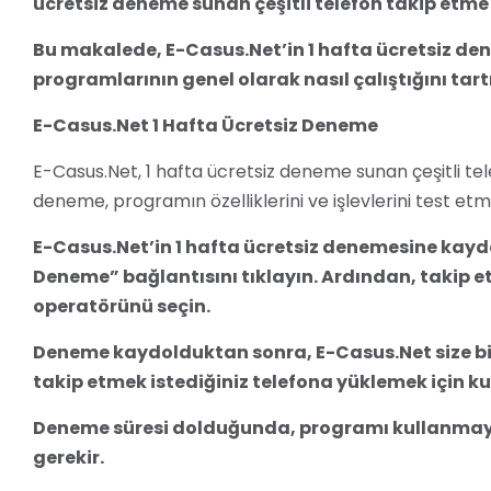
ücretsiz deneme sunan çeşitli telefon takip etm
Bu makalede, E-Casus.Net’in 1 hafta ücretsiz de
programlarının genel olarak nasıl çalıştığını tart
E-Casus.Net 1 Hafta Ücretsiz Deneme
E-Casus.Net, 1 hafta ücretsiz deneme sunan çeşitli t
deneme, programın özelliklerini ve işlevlerini test etm
E-Casus.Net’in 1 hafta ücretsiz denemesine kaydo
Deneme” bağlantısını tıklayın. Ardından, takip e
operatörünü seçin.
Deneme kaydolduktan sonra, E-Casus.Net size bi
takip etmek istediğiniz telefona yüklemek için k
Deneme süresi dolduğunda, programı kullanmaya
gerekir.