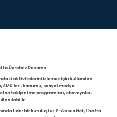
afta Ücretsiz Deneme
ndaki aktivitelerini izlemek için kullanılan
ı, SMS’leri, konumu, sosyal medya
Telefon takip etme programları, ebeveynler,
llanılabilir.
nda lider bir kuruluştur. E-Casus.Net, 1 hafta