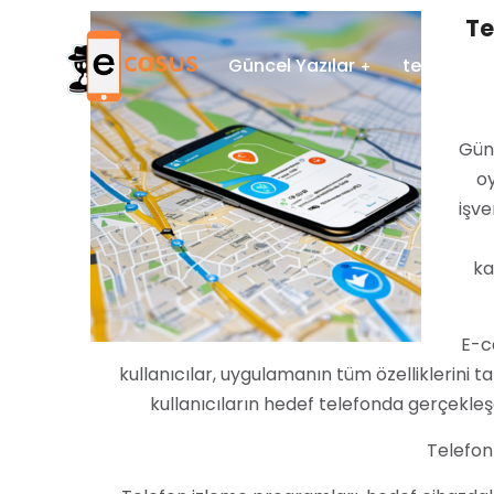
Te
Güncel Yazılar
telefon d
Günü
oy
işve
ka
E-c
kullanıcılar, uygulamanın tüm özelliklerini 
kullanıcıların hedef telefonda gerçekleşen
Telefon 