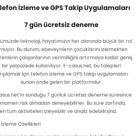
lefon İzleme ve GPS Takip Uygulamaları
inleme programı
telefon dinleme
casus program
7 gün ücretsiz deneme
müzde teknoloji, hayatımızın her alanında büyük bir rol
nuyor. Bu durum, ebeveynlerin çocuklarını izlemekten
renlerin çalışanlarının verimliliğini artırmaya kadar geniş
bir yelpazede kullanılıyor. E-casus.net, bu talepleri
rşılamak için telefon izleme ve GPS takip uygulamaları
sunan önde gelen bir platformdur.
asus.net’in sunduğu 7 günlük ücretsiz deneme süresince
tamamen risk almadan deneyebilirler. Bu süre zarfında,
 tüm aktiviteleri izleyebilir ve analiz edebilirsiniz.
İzleme Özellikleri