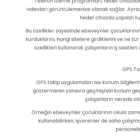
Telefon izleme programları, hedef cihazdaki
videoları görüntülemenize olanak sağlar. Ayrı
hedef cihazda yapılan tuş 
Bu özellikler sayesinde ebeveynler çocuklarının on
kurduklarını, hangi sitelere girdiklerini ve ne tü
özellikleri kullanarak çalışanların iş saatleri
GPS Ta
GPS takip uygulamaları ise konum bilgileri
göstermenin yanısıra geçmişteki konum geçmiş
çalışanların nerede old
Örneğin ebeveynler çocuklarının okula zaman
kullanabilirken; işverenler de saha çalışmal
personelin