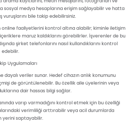
 arama kayıtlarını, metin mesajlarını, fotoğrafları ve
ca sosyal medya hesaplarına erişim sağlayabilir ve hatta
vuruşlarını bile takip edebilirsiniz.
line faaliyetlerini kontrol altına alabilir; kiminle iletişim
r içeriklere maruz kaldıklarını görebilirler. İşverenler de bu
 dışında şirket telefonlarını nasıl kullandıklarını kontrol
edebilir.
kip Uygulamaları
ne dayalı veriler sunar. Hedef cihazın anlık konumunu
i de görüntülenebilir. Bu özellik aile üyelerinin veya
uklarına dair hassas bilgi sağlar.
ında varıp varmadığını kontrol etmek için bu özelliği
arındaki verimliliği arttırabilir veya acil durumlarda
 yerini saptayabilir.