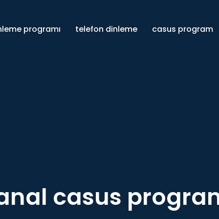
inleme programı
telefon dinleme
casus program
anal casus progra