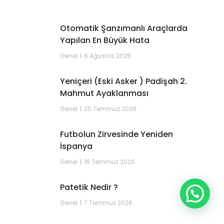
Otomatik Şanzımanlı Araçlarda
Yapılan En Büyük Hata
Genel
6 Ağustos 2026
Yeniçeri (Eski Asker ) Padişah 2.
Mahmut Ayaklanması
Genel
25 Temmuz 2026
Futbolun Zirvesinde Yeniden
İspanya
Genel
16 Temmuz 2026
Patetik Nedir ?
Genel
7 Temmuz 2026