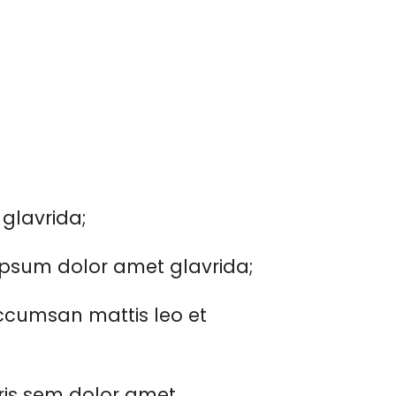
 glavrida;
psum dolor amet glavrida;
ccumsan mattis leo et
ris sem dolor amet.