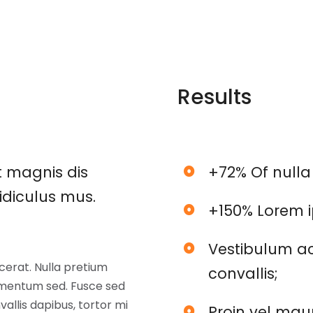
Results
t magnis dis
+72% Of nulla
idiculus mus.
+150% Lorem i
Vestibulum a
cerat. Nulla pretium
convallis;
imentum sed. Fusce sed
nvallis dapibus, tortor mi
Proin vel mau