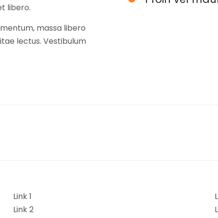
t libero.
rmentum, massa libero
vitae lectus. Vestibulum
Link 1
L
Link 2