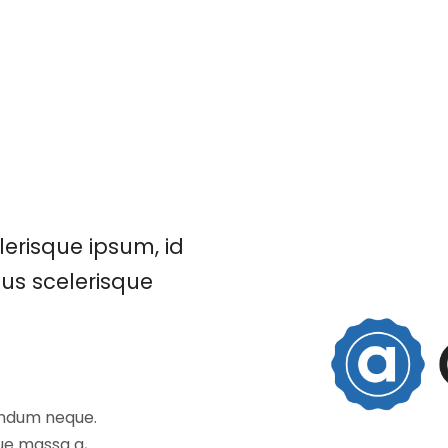
inleme programı
telefon dinleme
casus program
erisque ipsum, id
rius scelerisque
bendum neque.
que massa a,