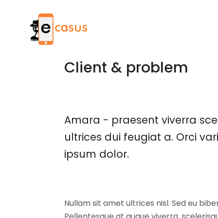
Güncel Yazılar
telefon d
Client & problem
Amara - praesent viverra scel
ultrices dui feugiat a. Orci va
ipsum dolor.
Nullam sit amet ultrices nisl. Sed eu bi
Pellentesque at augue viverra, sceleris