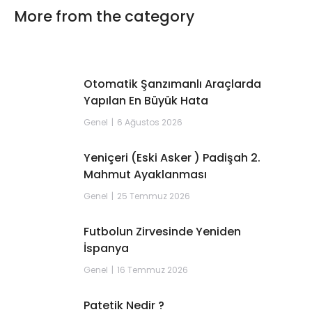
More from the category
Otomatik Şanzımanlı Araçlarda
Yapılan En Büyük Hata
Genel
6 Ağustos 2026
Yeniçeri (Eski Asker ) Padişah 2.
Mahmut Ayaklanması
Genel
25 Temmuz 2026
Futbolun Zirvesinde Yeniden
İspanya
Genel
16 Temmuz 2026
Patetik Nedir ?