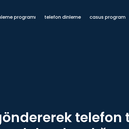
inleme programı
telefon dinleme
casus program
göndererek telefon 