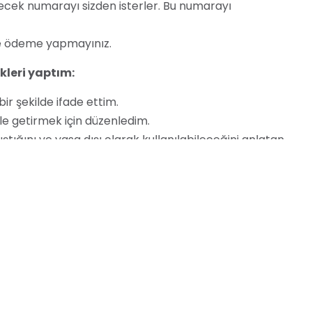
ilecek numarayı sizden isterler. Bu numarayı
 ödeme yapmayınız.
kleri yaptım:
ir şekilde ifade ettim.
hale getirmek için düzenledim.
tığını ve yasa dışı olarak kullanılabileceğini anlatan
çin dikkat edilmesi gereken hususları listeledim.
ndirici hale getirmiştir.