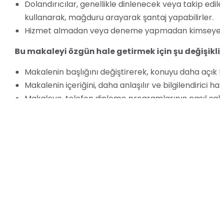
Dolandırıcılar, genellikle dinlenecek veya takip ed
kullanarak, mağduru arayarak şantaj yapabilirler.
Hizmet almadan veya deneme yapmadan kimseye
Bu makaleyi özgün hale getirmek için şu değişikli
Makalenin başlığını değiştirerek, konuyu daha açık b
Makalenin içeriğini, daha anlaşılır ve bilgilendirici 
Makaleye, telefon dinleme programlarının nasıl çalış
yeni bilgiler ekledim.
Makalenin sonunda, dolandırıcılık kurbanı olmamak i
Umarım bu değişiklikler, makaleyi daha özgün ve bilgile