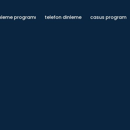
inleme programı
telefon dinleme
casus program