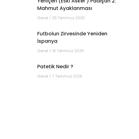
Yeniçeri (Eski Asker ) Padişah 2.
Mahmut Ayaklanması
Genel
25 Temmuz 2026
Futbolun Zirvesinde Yeniden
İspanya
Genel
16 Temmuz 2026
Patetik Nedir ?
Genel
7 Temmuz 2026