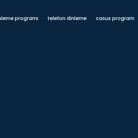
inleme programı
telefon dinleme
casus program