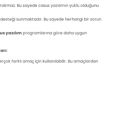
ırakmaz. Bu sayede casus yazılımın yüklü olduğunu
i desteği sunmaktadır. Bu sayede herhangi bir sorun
us yazılım
programlarına göre daha uygun
arı:
rçok farklı amaç için kullanılabilir. Bu amaçlardan
nlarını takip ederek internette ne yaptıklarını
rını takip ederek iş saatlerinde ne yaptıklarını
 sadakatlerini kontrol edebilirler.
nu bulmak için E-Casus kullanılabilir.