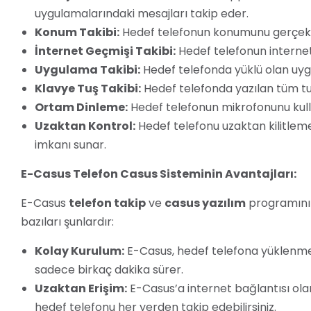
uygulamalarındaki mesajları takip eder.
Konum Takibi:
Hedef telefonun konumunu gerçek z
İnternet Geçmişi Takibi:
Hedef telefonun internette
Uygulama Takibi:
Hedef telefonda yüklü olan uygu
Klavye Tuş Takibi:
Hedef telefonda yazılan tüm tuş
Ortam Dinleme:
Hedef telefonun mikrofonunu kull
Uzaktan Kontrol:
Hedef telefonu uzaktan kilitleme
imkanı sunar.
E-Casus Telefon Casus Sisteminin Avantajları:
E-Casus
telefon takip
ve
casus yazılım
programının
bazıları şunlardır:
Kolay Kurulum:
E-Casus, hedef telefona yüklenmes
sadece birkaç dakika sürer.
Uzaktan Erişim:
E-Casus’a internet bağlantısı olan
hedef telefonu her yerden takip edebilirsiniz.