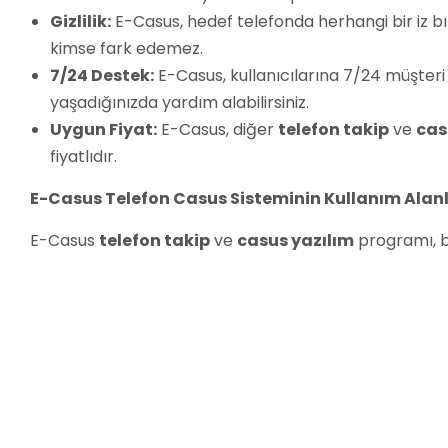
Gizlilik:
E-Casus, hedef telefonda herhangi bir iz b
kimse fark edemez.
7/24 Destek:
E-Casus, kullanıcılarına 7/24 müşter
yaşadığınızda yardım alabilirsiniz.
Uygun Fiyat:
E-Casus, diğer
telefon takip
ve
cas
fiyatlıdır.
E-Casus Telefon Casus Sisteminin Kullanım Alanl
E-Casus
telefon takip
ve
casus yazılım
programı, bi
bazıları şunlardır:
Ebeveyn Kontrolü:
Ebeveynler, çocuklarının telefo
kontrol edebilirler.
Çalışan Takibi:
İşverenler, çalışanlarının telefonla
kontrol edebilirler.
Eş Takibi:
Eşler, eşlerinin telefonlarını takip ederek
Kayıp Telefon Bulma:
Kayıp veya çalıntı bir telefo