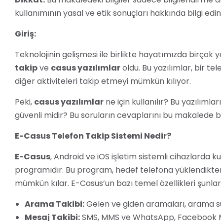
kullanımının yasal ve etik sonuçları hakkında bilgi edin
Giriş:
Teknolojinin gelişmesi ile birlikte hayatımızda birçok ye
takip
ve
casus yazılımlar
oldu. Bu yazılımlar, bir t
diğer aktiviteleri takip etmeyi mümkün kılıyor.
Peki,
casus yazılımlar
ne için kullanılır? Bu yazılımla
güvenli midir? Bu soruların cevaplarını bu makalede bul
E-Casus Telefon Takip Sistemi Nedir?
E-Casus
, Android ve iOS işletim sistemli cihazlarda ku
programıdır. Bu program, hedef telefona yüklendikten 
mümkün kılar. E-Casus’un bazı temel özellikleri şunlar
Arama Takibi:
Gelen ve giden aramaları, arama süre
Mesaj Takibi:
SMS, MMS ve WhatsApp, Facebook M