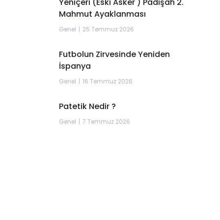
Yeniçeri (Eski Asker ) Padişah 2.
Mahmut Ayaklanması
Genel
25 Temmuz 2026
Futbolun Zirvesinde Yeniden
İspanya
Genel
16 Temmuz 2026
Patetik Nedir ?
Genel
7 Temmuz 2026