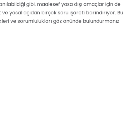
nılabildiği gibi, maalesef yasa dışı amaçlar için de
ik ve yasal açıdan birçok soru işareti barındırıyor. Bu
skleri ve sorumlulukları göz önünde bulundurmanız
ikkat etmeniz önemlidir:
asal sınırlamalara tabidir. Bu nedenle, bu tür bir
k sorumluluklarınızı göz önünde bulundurmanız
ni olmadan casus yazılım yüklemek yasa dışıdır. E-
 izleme hakkınız olan bir cihaza yüklemelisiniz.
ığı tüm verileri kendi sunucularında saklar. Bu
nemlidir. E-casus’u kullanmadan önce, şirketin gizlilik
ıl kullanılacağını anlamanız önemlidir.