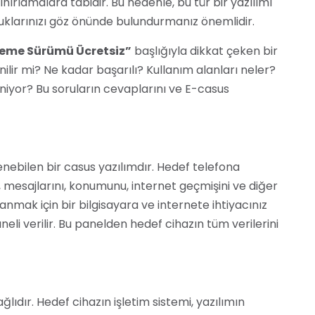
ınırlamalara tabidir. Bu nedenle, bu tür bir yazılımı
klarınızı göz önünde bulundurmanız önemlidir.
eneme Sürümü Ücretsiz”
başlığıyla dikkat çeken bir
lir mi? Ne kadar başarılı? Kullanım alanları neler?
iniyor? Bu soruların cevaplarını ve E-casus
enebilen bir casus yazılımdır. Hedef telefona
, mesajlarını, konumunu, internet geçmişini ve diğer
lanmak için bir bilgisayara ve internete ihtiyacınız
aneli verilir. Bu panelden hedef cihazın tüm verilerini
lıdır. Hedef cihazın işletim sistemi, yazılımın