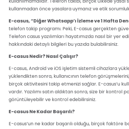
kullanılmamalıdır. Telefon takibi, birçok ülkede yasal s
kullanmadan önce yasalara uymanız ve etik sorumlulu
E-casus, “Diğer Whatsapp’ı İzleme ve 1 Hafta D
telefon takip programı. Peki, E-casus gerçekten güveni
Telefon casus yazılımları hayatımızda nasıl bir yer ed
hakkındaki detaylı bilgileri bu yazıda bulabilirsiniz.
E-casus Nedir? Nasıl Çalışır?
E-casus, Android ve iOS işletim sistemli cihazlara yükl
yüklendikten sonra, kullanıcının telefon görüşmelerini
birçok aktivitesini takip etmenizi sağlar. E-casus’u kul
vardır. Yazılımı satın aldıktan sonra, size bir kontrol p
görüntüleyebilir ve kontrol edebilirsiniz.
E-casus Ne Kadar Başarılı?
E-casus’un ne kadar başarılı olduğu, birçok faktöre bağ