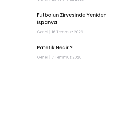
Futbolun Zirvesinde Yeniden
İspanya
Genel
16 Temmuz 2026
Patetik Nedir ?
Genel
7 Temmuz 2026