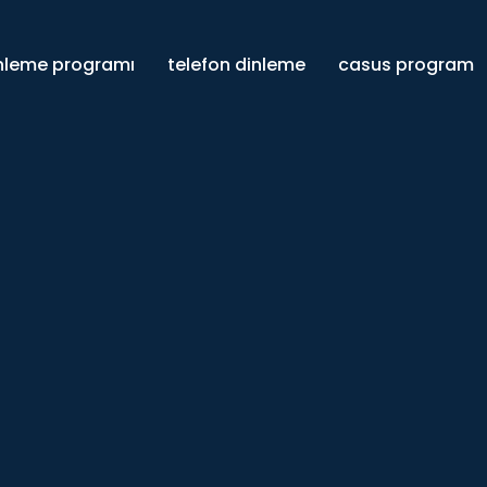
inleme programı
telefon dinleme
casus program