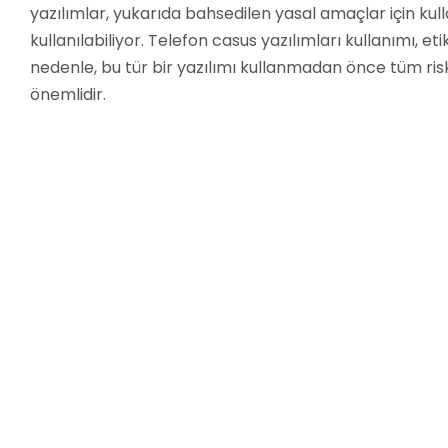
yazılımlar, yukarıda bahsedilen yasal amaçlar için kulla
kullanılabiliyor. Telefon casus yazılımları kullanımı, et
nedenle, bu tür bir yazılımı kullanmadan önce tüm ri
önemlidir.
E-casus’u Kullanırken Dikkat Edilmesi Gerekenler
E-casus’u kullanmayı düşünüyorsanız, aşağıdakilere d
Yasal Sınırlamalar:
Telefon takibi, birçok ülkede y
yazılımı kullanmadan önce yasalara uymanız ve eti
önemlidir.
Hedef Cihazın İzni:
Hedef cihazın kullanıcısının iz
casus’u sadece kendi telefonunuza veya yasal olarak
Gizlilik ve Güvenlik:
E-casus, hedef cihazdan toplad
nedenle, bu verilerin gizliliği ve güvenliği oldukça ö
politikasını dikkatlice okumanız ve verilerinizin nas