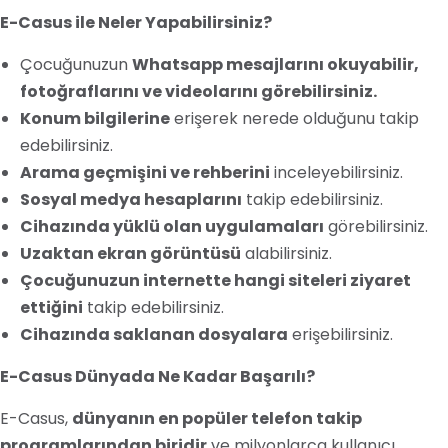
E-Casus ile Neler Yapabilirsiniz?
Çocuğunuzun
Whatsapp mesajlarını okuyabilir,
fotoğraflarını ve videolarını görebilirsiniz.
Konum bilgilerine
erişerek nerede olduğunu takip
edebilirsiniz.
Arama geçmişini ve rehberini
inceleyebilirsiniz.
Sosyal medya hesaplarını
takip edebilirsiniz.
Cihazında yüklü olan uygulamaları
görebilirsiniz.
Uzaktan ekran görüntüsü
alabilirsiniz.
Çocuğunuzun internette hangi siteleri ziyaret
ettiğini
takip edebilirsiniz.
Cihazında saklanan dosyalara
erişebilirsiniz.
E-Casus Dünyada Ne Kadar Başarılı?
E-Casus,
dünyanın en popüler telefon takip
programlarından biridir
ve milyonlarca kullanıcı