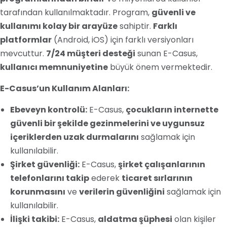
tarafından kullanılmaktadır. Program,
güvenli ve
kullanımı kolay bir arayüze
sahiptir.
Farklı
platformlar
(Android, iOS) için farklı versiyonları
mevcuttur.
7/24 müşteri desteği
sunan E-Casus,
kullanıcı memnuniyetine
büyük önem vermektedir.
E-Casus’un Kullanım Alanları:
Ebeveyn kontrolü:
E-Casus,
çocukların internette
güvenli bir şekilde gezinmelerini ve uygunsuz
içeriklerden uzak durmalarını
sağlamak için
kullanılabilir.
Şirket güvenliği:
E-Casus,
şirket çalışanlarının
telefonlarını takip
ederek
ticaret sırlarının
korunmasını
ve
verilerin güvenliğini
sağlamak için
kullanılabilir.
İlişki takibi:
E-Casus,
aldatma şüphesi
olan kişiler