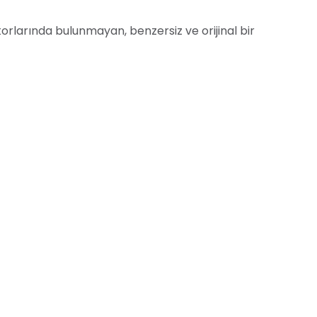
larında bulunmayan, benzersiz ve orijinal bir
nan kaynaklardan derlenerek özgün bir şekilde
ünü teyit etmek için
Turnitin
veya benzeri bir intihal
e amaçlıdır
ve yasal tavsiye olarak
nmadan önce, kullanım şartlarını ve yasal
e yetkili olduğunuz durumlarda
kullanmanız