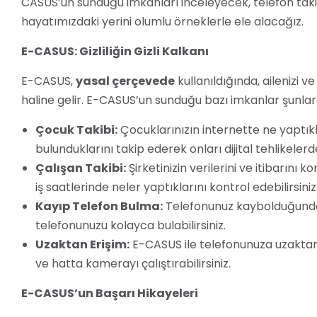
CASUS’un sunduğu imkanları inceleyecek, telefon taki
hayatımızdaki yerini olumlu örneklerle ele alacağız.
E-CASUS: Gizliliğin Gizli Kalkanı
E-CASUS,
yasal çerçevede
kullanıldığında, ailenizi 
haline gelir. E-CASUS’un sunduğu bazı imkanlar şunlard
Çocuk Takibi:
Çocuklarınızın internette ne yaptıkl
bulunduklarını takip ederek onları dijital tehlikelerd
Çalışan Takibi:
Şirketinizin verilerini ve itibarını 
iş saatlerinde neler yaptıklarını kontrol edebilirsiniz
Kayıp Telefon Bulma:
Telefonunuz kaybolduğunda 
telefonunuzu kolayca bulabilirsiniz.
Uzaktan Erişim:
E-CASUS ile telefonunuza uzaktan er
ve hatta kamerayı çalıştırabilirsiniz.
E-CASUS’un Başarı Hikayeleri