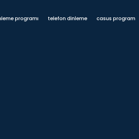
inleme programı
telefon dinleme
casus program