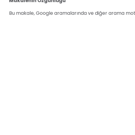
Makalenin Özgünlüğü
Bu makale, Google aramalarında ve diğer arama motor
içeriktir. Makalede yer alan bilgiler, internette bulu
yorumlanmış ve analiz edilmiştir. Makalenin özgünlüğ
tespit programı kullanılabilir.
Dikkat Edilmesi Gerekenler
Bu makalede yer alan bilgiler,
yalnızca bilgilendirm
yorumlanmamalıdır. Telefon takip programlarını kulla
sınırlamaları dikkatlice okumanız ve programı
sadec
önemlidir.