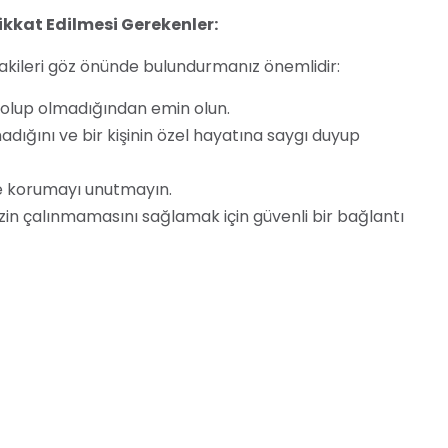
kkat Edilmesi Gerekenler:
akileri göz önünde bulundurmanız önemlidir:
l olup olmadığından emin olun.
dığını ve bir kişinin özel hayatına saygı duyup
 de korumayı unutmayın.
inizin çalınmamasını sağlamak için güvenli bir bağlantı
 ancak kullanmadan önce yasal ve etik boyutlarını
rumlu bir şekilde kullanmak ve bir kişinin özel
rme amaçlıdır ve yasal tavsiye olarak