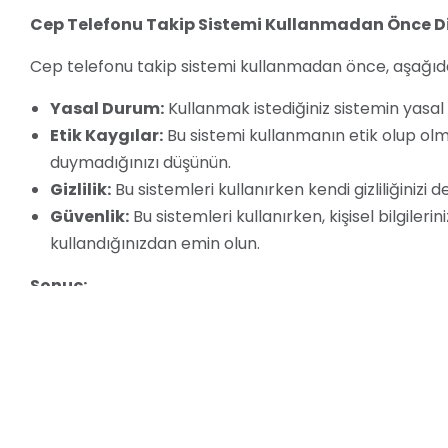
Cep Telefonu Takip Sistemi Kullanmadan Önce Di
Cep telefonu takip sistemi kullanmadan önce, aşağıd
Yasal Durum:
Kullanmak istediğiniz sistemin yasa
Etik Kaygılar:
Bu sistemi kullanmanın etik olup olma
duymadığınızı düşünün.
Gizlilik:
Bu sistemleri kullanırken kendi gizliliğinizi
Güvenlik:
Bu sistemleri kullanırken, kişisel bilgiler
kullandığınızdan emin olun.
Sonuç:
Cep telefonu takip sistemleri, güçlü araçlar olabilir,
dikkatlice değerlendirmeniz önemlidir. Bu sistemleri so
hayatına saygı duymak çok önemlidir.
Unutmayın:
Bu makaledeki bilgiler sadece bilgilendi