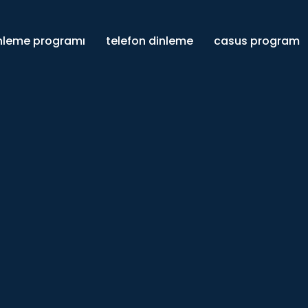
inleme programı
telefon dinleme
casus program