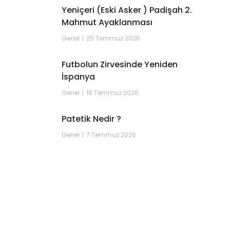
Yeniçeri (Eski Asker ) Padişah 2.
Mahmut Ayaklanması
Genel
25 Temmuz 2026
Futbolun Zirvesinde Yeniden
İspanya
Genel
16 Temmuz 2026
Patetik Nedir ?
Genel
7 Temmuz 2026