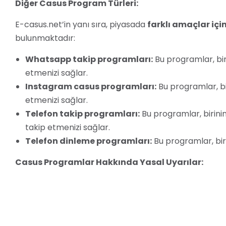
Diğer Casus Program Türleri:
E-casus.net’in yanı sıra, piyasada
farklı amaçlar içi
bulunmaktadır:
Whatsapp takip programları:
Bu programlar, bir
etmenizi sağlar.
Instagram casus programları:
Bu programlar, bi
etmenizi sağlar.
Telefon takip programları:
Bu programlar, birin
takip etmenizi sağlar.
Telefon dinleme programları:
Bu programlar, biri
Casus Programlar Hakkında Yasal Uyarılar:
Casus programları kullanmadan önce
yasalara
dikk
telefonuna casus program yüklemek
çoğu ülkede ya
açabilir.