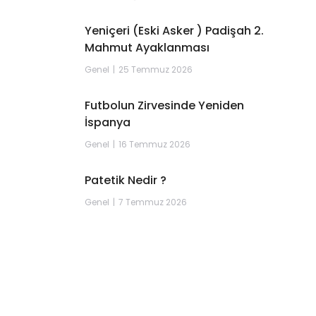
Yeniçeri (Eski Asker ) Padişah 2.
Mahmut Ayaklanması
Genel
25 Temmuz 2026
Futbolun Zirvesinde Yeniden
İspanya
Genel
16 Temmuz 2026
Patetik Nedir ?
Genel
7 Temmuz 2026