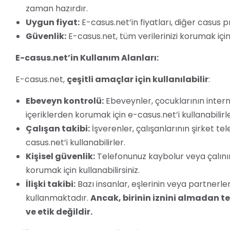
zaman hazırdır.
Uygun fiyat:
E-casus.net’in fiyatları, diğer casus
Güvenlik:
E-casus.net, tüm verilerinizi korumak için
E-casus.net’in Kullanım Alanları:
E-casus.net,
çeşitli amaçlar için kullanılabilir
:
Ebeveyn kontrolü:
Ebeveynler, çocuklarının inter
içeriklerden korumak için e-casus.net’i kullanabilirle
Çalışan takibi:
İşverenler, çalışanlarının şirket tele
casus.net’i kullanabilirler.
Kişisel güvenlik:
Telefonunuz kaybolur veya çalınır
korumak için kullanabilirsiniz.
İlişki takibi:
Bazı insanlar, eşlerinin veya partnerler
kullanmaktadır.
Ancak, birinin iznini almadan 
ve etik değildir.