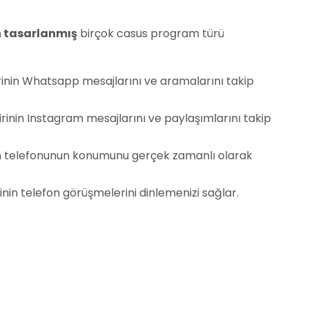
n tasarlanmış
birçok casus program türü
inin Whatsapp mesajlarını ve aramalarını takip
rinin Instagram mesajlarını ve paylaşımlarını takip
in telefonunun konumunu gerçek zamanlı olarak
nin telefon görüşmelerini dinlemenizi sağlar.
at etmeniz önemlidir. Birinin iznini almadan
sa dışıdır
. Bu tür eylemler ciddi yasal sonuçlara yol