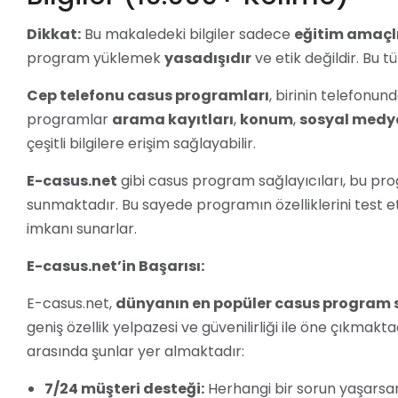
Dikkat:
Bu makaledeki bilgiler sadece
eğitim amaçlı
program yüklemek
yasadışıdır
ve etik değildir. Bu t
Cep telefonu casus programları
, birinin telefonund
programlar
arama kayıtları
,
konum
,
sosyal medy
çeşitli bilgilere erişim sağlayabilir.
E-casus.net
gibi casus program sağlayıcıları, bu pr
sunmaktadır. Bu sayede programın özelliklerini test 
imkanı sunarlar.
E-casus.net’in Başarısı:
E-casus.net,
dünyanın en popüler casus program s
geniş özellik yelpazesi ve güvenilirliği ile öne çıkmakt
arasında şunlar yer almaktadır:
7/24 müşteri desteği:
Herhangi bir sorun yaşarsanı