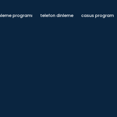
inleme programı
telefon dinleme
casus program