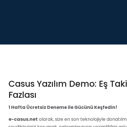
Casus Yazılım Demo: Eş Tak
Fazlası
1 Hafta Ücretsiz Deneme ile Gücünü Keşfedin!
e-casus.net
olarak, size en son teknolojiyle donatılm
sevdiklerinizi korumak, çalışanlarınızın verimliliğini ar