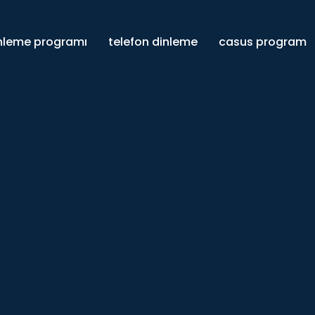
inleme programı
telefon dinleme
casus program