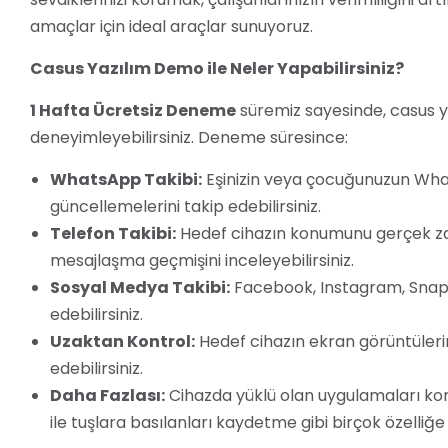
amaçlar için ideal araçlar sunuyoruz.
Casus Yazılım Demo ile Neler Yapabilirsiniz?
1 Hafta Ücretsiz Deneme
süremiz sayesinde, casus ya
deneyimleyebilirsiniz. Deneme süresince:
WhatsApp Takibi:
Eşinizin veya çocuğunuzun Wha
güncellemelerini takip edebilirsiniz.
Telefon Takibi:
Hedef cihazın konumunu gerçek zama
mesajlaşma geçmişini inceleyebilirsiniz.
Sosyal Medya Takibi:
Facebook, Instagram, Snapch
edebilirsiniz.
Uzaktan Kontrol:
Hedef cihazın ekran görüntülerin
edebilirsiniz.
Daha Fazlası:
Cihazda yüklü olan uygulamaları kon
ile tuşlara basılanları kaydetme gibi birçok özelliğe e