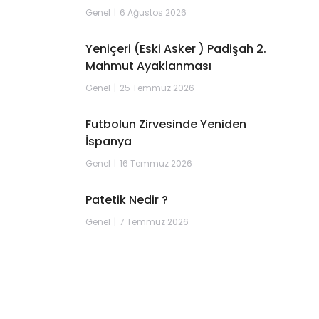
Genel
6 Ağustos 2026
Yeniçeri (Eski Asker ) Padişah 2.
Mahmut Ayaklanması
Genel
25 Temmuz 2026
Futbolun Zirvesinde Yeniden
İspanya
Genel
16 Temmuz 2026
Patetik Nedir ?
Genel
7 Temmuz 2026