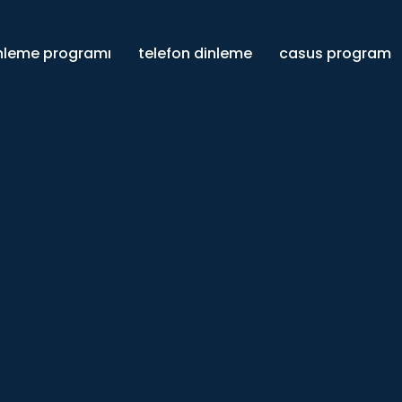
inleme programı
telefon dinleme
casus program