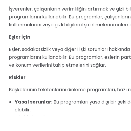
İşverenler, çalışanların verimliliğini artırmak ve gizli 
programlarını kullanabilir. Bu programlar, çalışanların
kullanmalarını veya gizli bilgileri ifşa etmelerini önlem
Eşler İçin
Eşler, sadakatsizlik veya diğer ilişki sorunları hakkınd
programlarını kullanabilir. Bu programlar, eşlerin par
ve konum verilerini takip etmelerini sağlar.
Riskler
Başkalarının telefonlarını dinleme programları, bazı risk
Yasal sorunlar:
Bu programları yasa dışı bir şekil
olabilir.
Gizlilik ihlali:
Bu programlar, hedef telefonun kullanı
Sistem güvenliği sorunları:
Bu programlar, hedef 