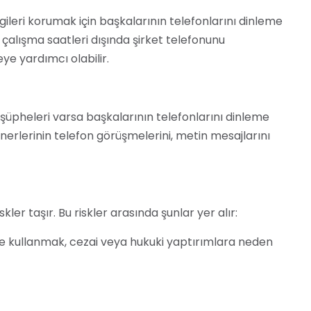
bilgileri korumak için başkalarının telefonlarını dinleme
 çalışma saatleri dışında şirket telefonunu
eye yardımcı olabilir.
a şüpheleri varsa başkalarının telefonlarını dinleme
tnerlerinin telefon görüşmelerini, metin mesajlarını
ler taşır. Bu riskler arasında şunlar yer alır:
de kullanmak, cezai veya hukuki yaptırımlara neden
cısının mahremiyetini ihlal edebilir.
telefonun güvenlik açıklarına neden olabilir.