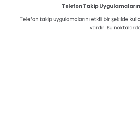
Telefon Takip Uygulamalarını 
Telefon takip uygulamalarını etkili bir şekilde ku
vardır. Bu noktalarda
Uygulamayı seçerken dikkatli olun.
Telefon ta
uygulama seçmek önemlidir. Uygulamanın gizlilik po
Uygulamayı doğru şekilde kullanın.
Telefon ta
için k
Uygulamanın gizlilik ayarlarını kontrol edin.
U
bilgilerinizin gizliliği
7 Gün Ücret
E-Casus.net, telefon takip uygulamaları için 7 gün 
sayede, telefon takip uygulamalarını ücretsiz olar
görebili
E-Casus.net’te sunulan telefon takip uygulamaları, An