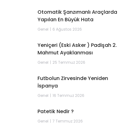
Otomatik Şanzımanlı Araçlarda
Yapılan En Büyük Hata
Genel
6 Ağustos 2026
Yeniçeri (Eski Asker ) Padişah 2.
Mahmut Ayaklanması
Genel
25 Temmuz 2026
Futbolun Zirvesinde Yeniden
İspanya
Genel
16 Temmuz 2026
Patetik Nedir ?
Genel
7 Temmuz 2026