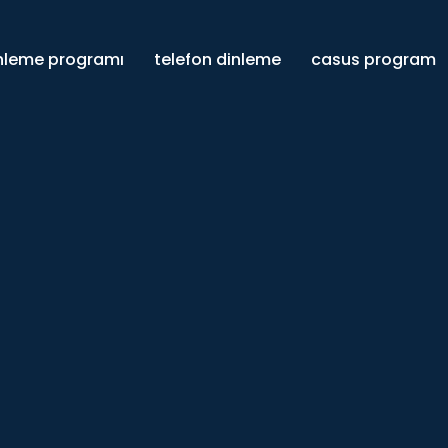
inleme programı
telefon dinleme
casus program