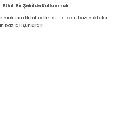
Etkili Bir Şekilde Kullanmak
llanmak için dikkat edilmesi gereken bazı noktalar
n bazıları şunlardır:
kip uygulamaları arasından güvenilir ve kaliteli bir
litikasını ve kullanım koşullarını dikkatlice okuyun.
kip uygulamalarını, yalnızca yasal ve etik amaçlar
ullanın.
ygulamanın gizlilik ayarlarını kontrol ederek, kişisel
ni korumaya özen gösterin.
siz Deneme
ücretsiz deneme imkanı sunan bir web sitesidir. Bu
ak deneyebilir ve sizin için uygun olup olmadığını
rsiniz.
droid ve iOS işletim sistemleri için kullanılabilir.