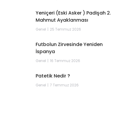
Yeniçeri (Eski Asker ) Padişah 2.
Mahmut Ayaklanması
Genel
25 Temmuz 2026
Futbolun Zirvesinde Yeniden
İspanya
Genel
16 Temmuz 2026
Patetik Nedir ?
Genel
7 Temmuz 2026