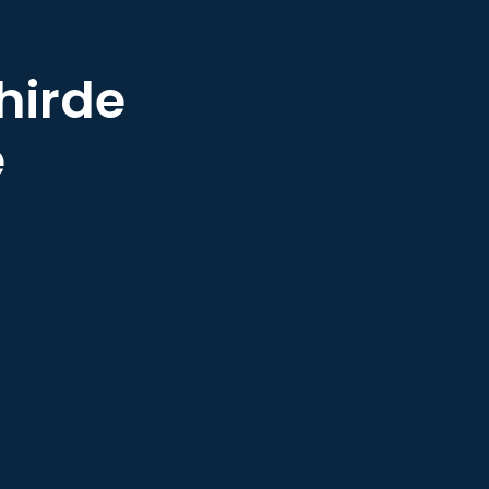
hirde
e