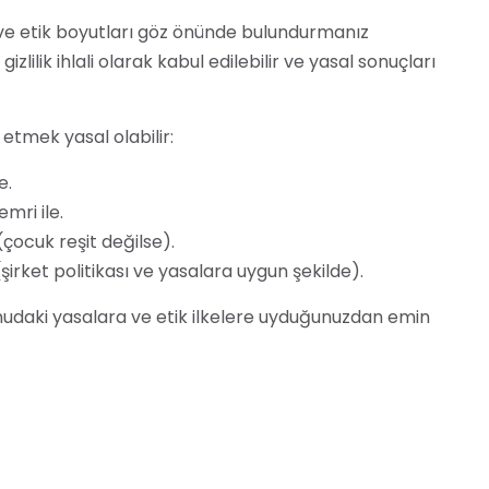
e etik boyutları göz önünde bulundurmanız
lilik ihlali olarak kabul edilebilir ve yasal sonuçları
tmek yasal olabilir:
e.
mri ile.
çocuk reşit değilse).
irket politikası ve yasalara uygun şekilde).
daki yasalara ve etik ilkelere uyduğunuzdan emin
 amaçlıdır. Yasal ve etik konularda bir uzmana