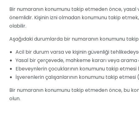
Bir numaranın konumunu takip etmeden önce, yasal v
önemlidir. Kişinin izni olmadan konumunu takip etmek, giz
olabilir.
Aşağıdaki durumlarda bir numaranın konumunu takip e
Acil bir durum varsa ve kişinin güvenliği tehlikedeys
Yasal bir çerçevede, mahkeme kararı veya arama e
Ebeveynlerin çocuklarının konumunu takip etmesi (
İşverenlerin çalışanlarının konumunu takip etmesi (ş
Bir numaranın konumunu takip etmeden önce, bu konu
olun.
Önemli Notlar
Bu makalede yer alan bilgiler sadece bilgilendirme
danışmanız tavsiye edilir.