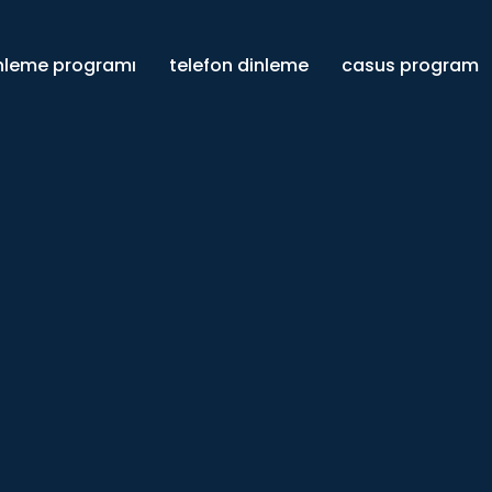
inleme programı
telefon dinleme
casus program