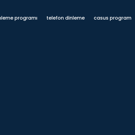
inleme programı
telefon dinleme
casus program