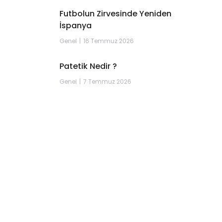
Futbolun Zirvesinde Yeniden
İspanya
Genel
16 Temmuz 2026
Patetik Nedir ?
Genel
7 Temmuz 2026