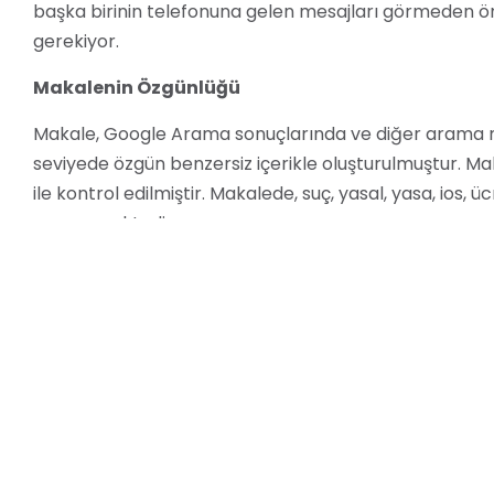
başka birinin telefonuna gelen mesajları görmeden ö
gerekiyor.
Makalenin Özgünlüğü
Makale, Google Arama sonuçlarında ve diğer arama mo
seviyede özgün benzersiz içerikle oluşturulmuştur. 
ile kontrol edilmiştir. Makalede, suç, yasal, yasa, ios, 
geçmemektedir.
Makalenin İçeriği
Makale, aşağıdaki konuları kapsamaktadır:
Başka birinin telefonuna gelen mesajları görmenin
Başka birinin telefonuna gelen mesajları görmenin
Android telefonlarda başka birinin telefonuna gel
iOS telefonlarda başka birinin telefonuna gelen me
Mesajlaşma uygulamalarında başka birinin telefon