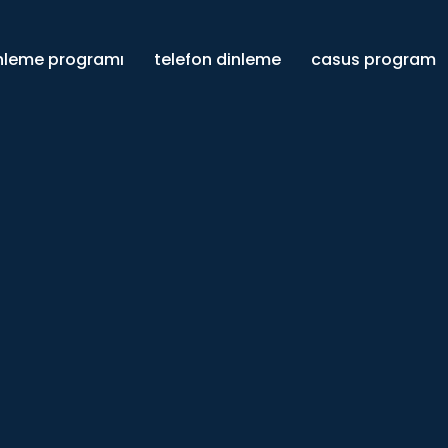
inleme programı
telefon dinleme
casus program