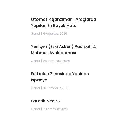
Otomatik Şanzımanlı Araçlarda
Yapılan En Büyük Hata
Genel
6 Ağustos 2026
Yeniçeri (Eski Asker ) Padişah 2.
Mahmut Ayaklanması
Genel
25 Temmuz 2026
Futbolun Zirvesinde Yeniden
İspanya
Genel
16 Temmuz 2026
Patetik Nedir ?
Genel
7 Temmuz 2026