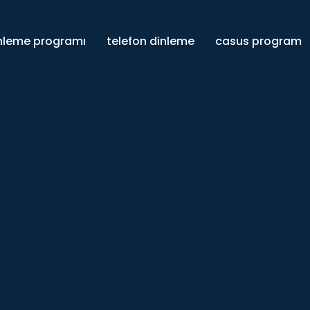
inleme programı
telefon dinleme
casus program