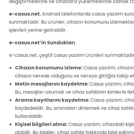
değiştirmelerine ve cihazlara yüklemelerine olanak ta
e-casus.net
, Android telefonlarda casus yazılım sunan 
sunmaktadır. Bu ürünler, cihazın konumunu izlemekten
işlevleri yerine getirebilir.
e-casus.net’in Sundukları
e-casus.net, çeşitli casus yazılım ürünleri sunmaktadır. 
Cihazın konumunu izleme:
Casus yazılım, cihazın
cihazın nerede olduğunu ve nereye gittiğini takip etm
Metin mesajlarını kaydetme:
Casus yazılım, ciha
Bu, mesajları okumak ve cihaz sahibinin kimlerle ile
Arama kayıtlarını kaydetme:
Casus yazılım, ciha
kaydedebilir. Bu, aramaları dinlemek ve cihaz sahi
kullanılabilir.
Kişisel bilgileri alma:
Casus yazılım, cihazdaki kişiler
alabilir. Bu bilgiler, cihaz sahibi hakkında bilgi edinmek