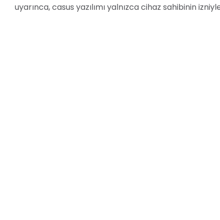
uyarınca, casus yazılımı yalnızca cihaz sahibinin izniyle 
e-casus.net’in Kullanımı
e-casus.net’i kullanmak için, öncelikle bir hesap olu
yazılım ürününü cihaza yüklemeniz gerekir. Ürün yüklen
yaparak cihazı uzaktan kontrol edebilirsiniz.
Sonuç
e-casus.net, Android telefonlarda casus yazılım sunan gü
ürünleri sunmaktadır ve 1 haftalık ücretsiz deneme sü
yasaldır.