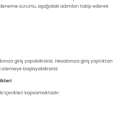
z deneme sürümü, aşağıdaki adımları takip ederek
ıza giriş yapabilirsiniz. Hesabınıza giriş yaptıktan
 izlemeye başlayabilirsiniz.
kleri
i içerikleri kapsamaktadır:
p etmenizi sağlar.
an arama geçmişini takip etmenizi sağlar.
Facebook Messenger, Telegram ve diğer