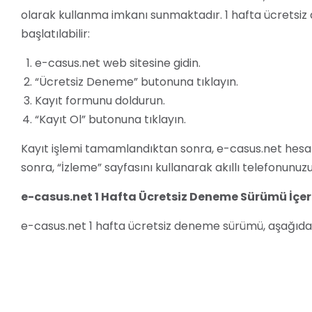
olarak kullanma imkanı sunmaktadır. 1 hafta ücretsi
başlatılabilir:
e-casus.net web sitesine gidin.
“Ücretsiz Deneme” butonuna tıklayın.
Kayıt formunu doldurun.
“Kayıt Ol” butonuna tıklayın.
Kayıt işlemi tamamlandıktan sonra, e-casus.net hesabın
sonra, “İzleme” sayfasını kullanarak akıllı telefonunuzu
e-casus.net 1 Hafta Ücretsiz Deneme Sürümü İçeri
e-casus.net 1 hafta ücretsiz deneme sürümü, aşağıdak
Konum izleme:
Akıllı telefonunuzun konumunu taki
Arama geçmişi izleme:
Akıllı telefonunuzda yapıl
Mesajlaşma uygulamalarını izleme:
WhatsApp, 
mesajlaşma uygulamalarını takip etmenizi sağlar.