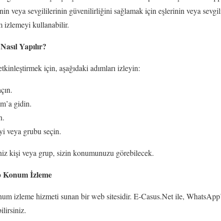
rinin veya sevgililerinin güvenilirliğini sağlamak için eşlerinin veya sevgi
zlemeyi kullanabilir.
asıl Yapılır?
inleştirmek için, aşağıdaki adımları izleyin:
çın.
m’a gidin.
n.
yi veya grubu seçin.
z kişi veya grup, sizin konumunuzu görebilecek.
p Konum İzleme
m izleme hizmeti sunan bir web sitesidir. E-Casus.Net ile, WhatsApp
lirsiniz.