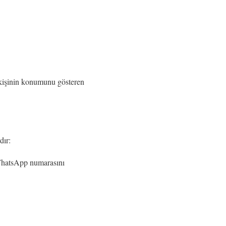
z kişinin konumunu gösteren
dır:
 WhatsApp numarasını