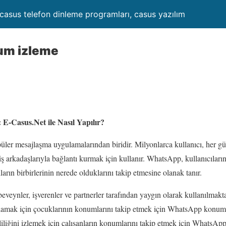
 casus telefon dinleme programları, casus yazılım
um izleme
-Casus.Net ile Nasıl Yapılır?
er mesajlaşma uygulamalarından biridir. Milyonlarca kullanıcı, her 
e iş arkadaşlarıyla bağlantı kurmak için kullanır. WhatsApp, kullanıcıla
ların birbirlerinin nerede olduklarını takip etmesine olanak tanır.
ynler, işverenler ve partnerler tarafından yaygın olarak kullanılmakta
ğlamak için çocuklarının konumlarını takip etmek için WhatsApp konum i
imliliğini izlemek için çalışanların konumlarını takip etmek için WhatsA