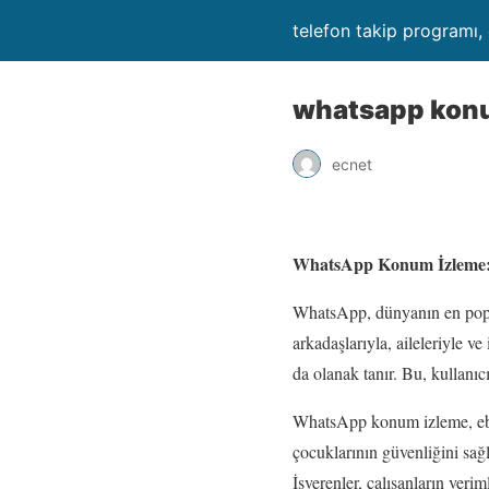
telefon takip programı,
whatsapp kon
ecnet
WhatsApp Konum İzleme: E
WhatsApp, dünyanın en popül
arkadaşlarıyla, aileleriyle v
da olanak tanır. Bu, kullanıcı
WhatsApp konum izleme, ebeve
çocuklarının güvenliğini sa
İşverenler, çalışanların ver