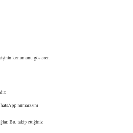
z kişinin konumunu gösteren
dır:
 WhatsApp numarasını
lar. Bu, takip ettiğiniz