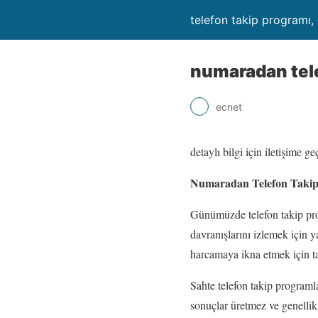
telefon takip programı,
numaradan tele
ecnet
detaylı bilgi için iletişime
Numaradan Telefon Takip 
Günümüzde telefon takip progr
davranışlarını izlemek için 
harcamaya ikna etmek için ta
Sahte telefon takip programla
sonuçlar üretmez ve genellikl