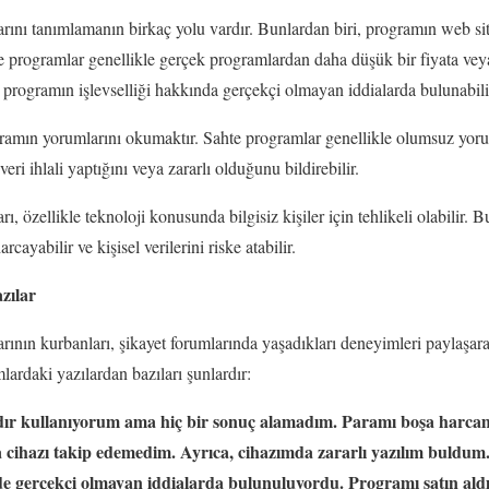
arını tanımlamanın birkaç yolu vardır. Bunlardan biri, programın web sit
te programlar genellikle gerçek programlardan daha düşük bir fiyata veya
 programın işlevselliği hakkında gerçekçi olmayan iddialarda bulunabilir
ramın yorumlarını okumaktır. Sahte programlar genellikle olumsuz yorum
ri ihlali yaptığını veya zararlı olduğunu bildirebilir.
ı, özellikle teknoloji konusunda bilgisiz kişiler için tehlikeli olabilir. 
arcayabilir ve kişisel verilerini riske atabilir.
zılar
rının kurbanları, şikayet forumlarında yaşadıkları deneyimleri paylaşarak
lardaki yazılardan bazıları şunlardır:
dır kullanıyorum ama hiç bir sonuç alamadım. Paramı boşa harca
ihazı takip edemedim. Ayrıca, cihazımda zararlı yazılım buldum
e gerçekçi olmayan iddialarda bulunuluyordu. Programı satın ald