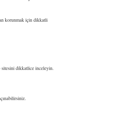
an korunmak için dikkatli
tesini dikkatlice inceleyin.
ınabilirsiniz.