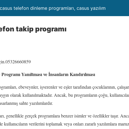
 casus telefon dinleme programları, casus yazılım
fon takip programı
 geçin.05326660859
Programı Yanıltması ve İnsanların Kandırılması
amları, ebeveynler, işverenler ve eşler tarafından çocuklarının, çalışan
yaygın olarak kullanılmaktadır. Ancak, bu programların çoğu, kullanıcıla
sarlanmış sahte yazılımlardır.
rı, genellikle gerçek programlara benzer isimler ve özellikler taşır. An
e kullanıcıların verilerini toplamak veya onları zararlı yazılımlara maruz