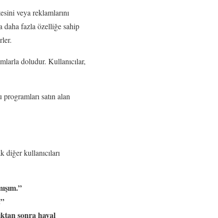
esini veya reklamlarını
 daha fazla özelliğe sahip
ler.
larla doludur. Kullanıcılar,
Bu programları satın alan
 diğer kullanıcıları
mışım.”
.”
ıktan sonra hayal